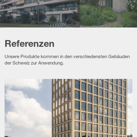
Engagement
App-Center
Meimo-Bär
Prospekte
Schulungen
Referenzen
Unsere Produkte kommen in den verschiedensten Gebäuden
Archiv
der Schweiz zur Anwendung.